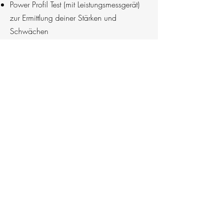
Power Profil Test (mit Leistungsmessgerät)
zur Ermittlung deiner Stärken und
Schwächen
Laktat/V02Max Stufentest (mit Salome
Burki)
Sitzpositionsanalyse/ Pedalanalyse
(Bikefitting im Tropical Bike Shop)
Feedback
BIKESCHOOL SOLOTHURN
info@bikeschoolsolothurn.ch
079 376 81 33