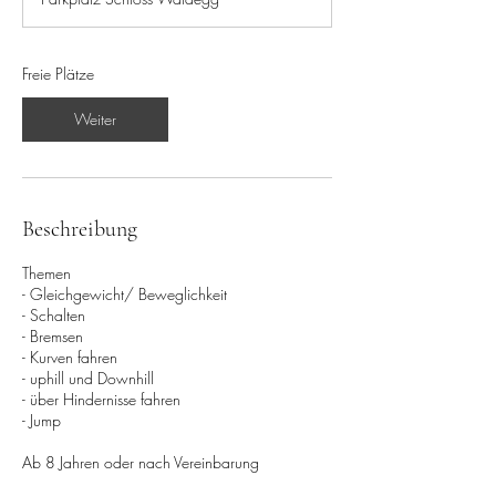
i
n
n
t
Freie Plätze
a
m
Weiter
:
1
2
.
A
Beschreibung
u
g
Themen
.
- Gleichgewicht/ Beweglichkeit
- Schalten
- Bremsen
- Kurven fahren
- uphill und Downhill
- über Hindernisse fahren
- Jump
Ab 8 Jahren oder nach Vereinbarung