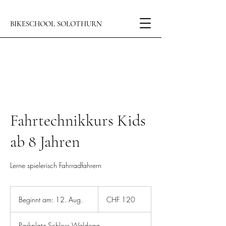
BIKESCHOOL SOLOTHURN
Fahrtechnikkurs Kids
ab 8 Jahren
Lerne spielerisch Fahrradfahrern
120
Schweizer
Beginnt am: 12. Aug.
B
CHF 120
Franken
e
g
Parkplatz Schloss Waldegg