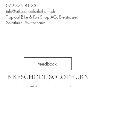
079 376 81 33
info@bikeschoolsolothurn.ch
Tropical Bike & Fun Shop AG, Bielstrasse,
Solothurn, Switzerland
Feedback
BIKESCHOOL SOLOTHURN
info@bikeschoolsolothurn.ch
079 376 81 33
Bleiben Sie informiert
und abonnieren Sie
unseren Newsletter