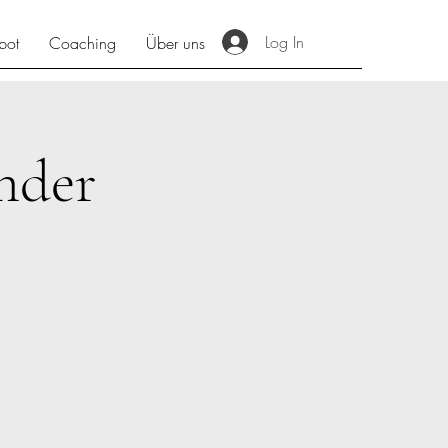
Log In
bot
Coaching
Über uns
nder