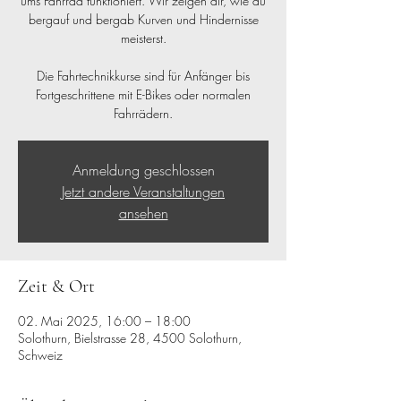
ums Fahrrad funktioniert. Wir zeigen dir, wie du
bergauf und bergab Kurven und Hindernisse
meisterst.
Die Fahrtechnikkurse sind für Anfänger bis
Fortgeschrittene mit E-Bikes oder normalen
Fahrrädern.
Anmeldung geschlossen
Jetzt andere Veranstaltungen
ansehen
Zeit & Ort
02. Mai 2025, 16:00 – 18:00
Solothurn, Bielstrasse 28, 4500 Solothurn,
Schweiz