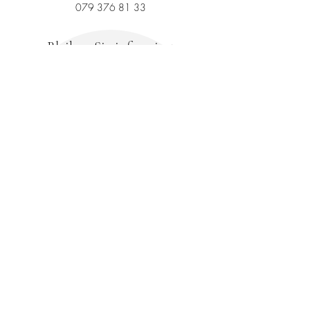
079 376 81 33
Bleiben Sie informiert
und abonnieren Sie
unseren Newsletter
Ihre E-Mail-Adresse
Abonnieren