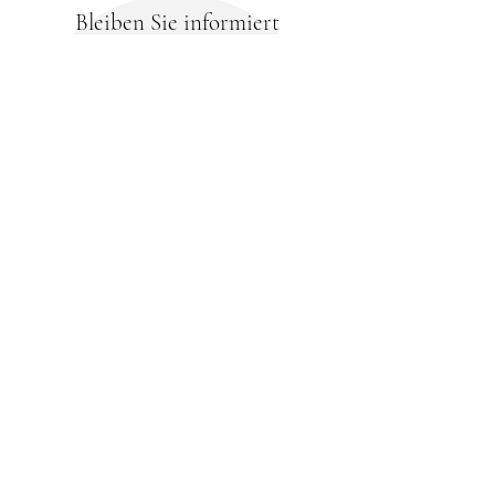
Bleiben Sie informiert
und abonnieren Sie
unseren Newsletter
Ihre E-Mail-Adresse
Abonnieren